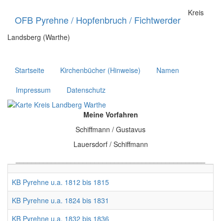
Direkt
Kreis
zum
OFB Pyrehne / Hopfenbruch / Fichtwerder
Inhalt
Landsberg (Warthe)
Main
navigation
Startseite
Kirchenbücher (Hinweise)
Namen
Impressum
Datenschutz
Image
Meine Vorfahren
Schiffmann / Gustavus
Lauersdorf / Schiffmann
________________________________________________
KB Pyrehne u.a. 1812 bis 1815
KB Pyrehne u.a. 1824 bis 1831
KB Pyrehne u.a. 1832 bis 1836