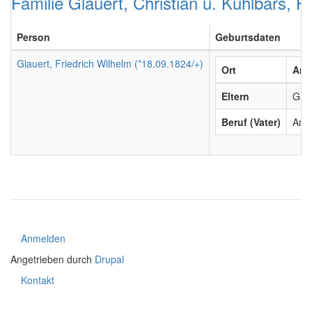
Familie Glauert, Christian u. Kuhlbars, H
Person
Geburtsdaten
Glauert, Friedrich Wilhelm (*18.09.1824/+)
Ort
Amt
Eltern
Glau
Beruf (Vater)
Amt
User
Anmelden
account
Angetrieben durch
Drupal
menu
Kontakt
Footer