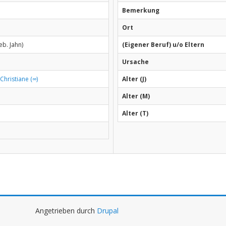
Bemerkung
Ort
eb. Jahn)
(Eigener Beruf) u/o Eltern
Ursache
 Christiane (∞)
Alter (J)
Alter (M)
Alter (T)
Angetrieben durch
Drupal