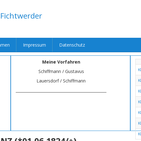
 Fichtwerder
amen
Impressum
Datenschutz
Meine Vorfahren
K
Schiffmann / Gustavus
Lauersdorf / Schiffmann
K
________________________________________________
K
K
K
K
K
NZ (*01.06.1824/+)